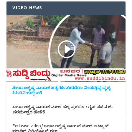
VIDEO NEWS
ಗೋಪಾಲಕೃಷ್ಣ ನಾಯಕ ಹತ್ಯೆಗೆ ಹಂತಕರಿಗೆ ಹಣ ನೀಡುತ್ತಿದ್ದ ದೃಶ್ಯ
ಸಿಸಿಟಿವಿಯಲ್ಲಿ ಸೆರೆ
ಗೋಪಾಲಕೃಷ್ಣ ನಾಯಕ ಮೇಲೆ ಹಲ್ಲೆ ಪ್ರಕರಣ : ಗೃಹ ಸಚಿವ ಜಿ.
ಪರಮೇಶ್ವರ ಹೇಳಿಕೆ
Exclusive video/ಗೋಪಾಲಕೃಷ್ಣ ನಾಯಕ ಮೇಲೆ ಅಟ್ಯಾಕ್