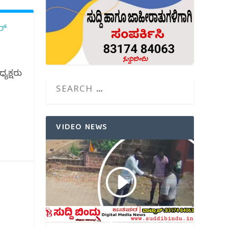
ರ್
್ಯಕ್ಷರು
VIDEO NEWS