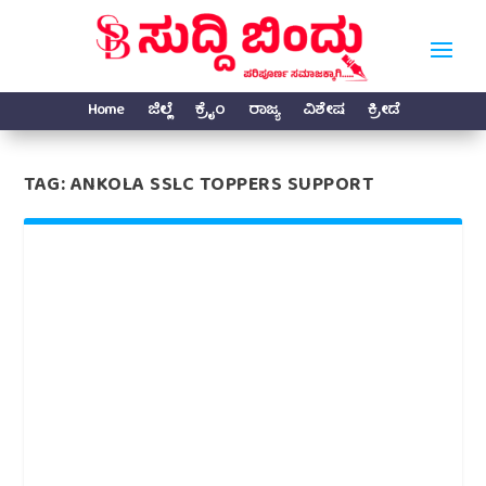
Home
ಜಿಲ್ಲೆ
ಕ್ರೈಂ
ರಾಜ್ಯ
ವಿಶೇಷ
ಕ್ರೀಡೆ
TAG:
ANKOLA SSLC TOPPERS SUPPORT