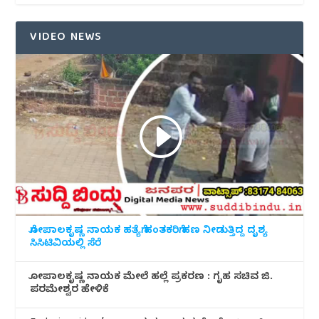
VIDEO NEWS
ಗೋಪಾಲಕೃಷ್ಣ ನಾಯಕ ಹತ್ಯೆಗೆ ಹಂತಕರಿಗೆ ಹಣ ನೀಡುತ್ತಿದ್ದ ದೃಶ್ಯ
ಸಿಸಿಟಿವಿಯಲ್ಲಿ ಸೆರೆ
ಗೋಪಾಲಕೃಷ್ಣ ನಾಯಕ ಮೇಲೆ ಹಲ್ಲೆ ಪ್ರಕರಣ : ಗೃಹ ಸಚಿವ ಜಿ.
ಪರಮೇಶ್ವರ ಹೇಳಿಕೆ