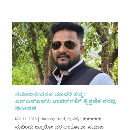
ಸಮಾಜಸೇವಕನ ಮಾದರಿ ಹೆಜ್ಜೆ :
ಎಸ್‌ಎಸ್‌ಎಲ್‌ಸಿ ಟಾಪರ್‌ಗಳಿಗೆ ಶೈಕ್ಷಣಿಕ ನೆರವು
ಘೋಷಣೆ
Mar 11, 2026
|
Uncategorized
,
ಜಿಲ್ಲಾ ಸುದ್ದಿ
|
ಸುದ್ದಿಬಿಂದು ಬ್ಯೂರೋ ವರದಿ ಅಂಕೋಲಾ: ಸಮಾಜ