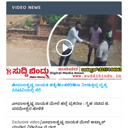
VIDEO NEWS
ಗೋಪಾಲಕೃಷ್ಣ ನಾಯಕ ಹತ್ಯೆಗೆ ಹಂತಕರಿಗೆ ಹಣ ನೀಡುತ್ತಿದ್ದ ದೃಶ್ಯ
ಸಿಸಿಟಿವಿಯಲ್ಲಿ ಸೆರೆ
ಗೋಪಾಲಕೃಷ್ಣ ನಾಯಕ ಮೇಲೆ ಹಲ್ಲೆ ಪ್ರಕರಣ : ಗೃಹ ಸಚಿವ ಜಿ.
ಪರಮೇಶ್ವರ ಹೇಳಿಕೆ
Exclusive video/ಗೋಪಾಲಕೃಷ್ಣ ನಾಯಕ ಮೇಲೆ ಅಟ್ಯಾಕ್