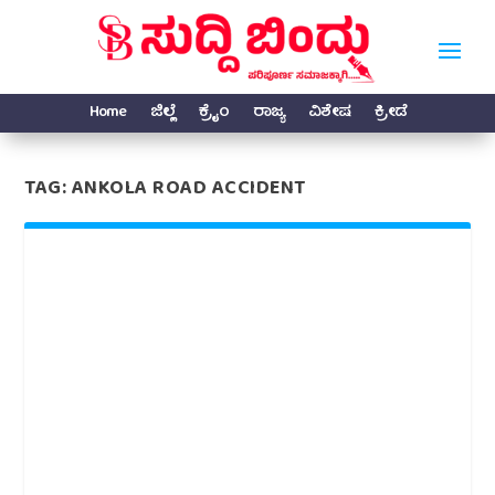
Home
ಜಿಲ್ಲೆ
ಕ್ರೈಂ
ರಾಜ್ಯ
ವಿಶೇಷ
ಕ್ರೀಡೆ
TAG:
ANKOLA ROAD ACCIDENT