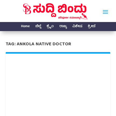
Home
ಜಿಲ್ಲೆ
ಕ್ರೈಂ
ರಾಜ್ಯ
ವಿಶೇಷ
ಕ್ರೀಡೆ
TAG:
ANKOLA NATIVE DOCTOR