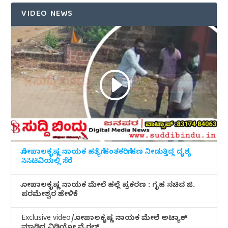
VIDEO NEWS
ಗೋಪಾಲಕೃಷ್ಣ ನಾಯಕ ಹತ್ಯೆಗೆ ಹಂತಕರಿಗೆ ಹಣ ನೀಡುತ್ತಿದ್ದ ದೃಶ್ಯ
ಸಿಸಿಟಿವಿಯಲ್ಲಿ ಸೆರೆ
ಗೋಪಾಲಕೃಷ್ಣ ನಾಯಕ ಮೇಲೆ ಹಲ್ಲೆ ಪ್ರಕರಣ : ಗೃಹ ಸಚಿವ ಜಿ.
ಪರಮೇಶ್ವರ ಹೇಳಿಕೆ
Exclusive video/ಗೋಪಾಲಕೃಷ್ಣ ನಾಯಕ ಮೇಲೆ ಅಟ್ಯಾಕ್