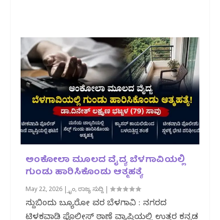
ಅಂಕೋಲಾ ಮೂಲದ ವೈದ್ಯ ಬೆಳಗಾವಿಯಲ್ಲಿ
ಗುಂಡು ಹಾರಿಸಿಕೊಂಡು ಆತ್ಮಹತ್ಯೆ
May 22, 2026
|
ಕ್ರೈಂ
,
ರಾಜ್ಯ ಸುದ್ದಿ
|
ಸುದ್ದಿಬಿಂದು ಬ್ಯೂರೋ ವರದಿ ಬೆಳಗಾವಿ : ನಗರದ
ಟಿಳಕವಾಡಿ ಪೊಲೀಸ್ ಠಾಣೆ ವ್ಯಾಪ್ತಿಯಲ್ಲಿ ಉತ್ತರ ಕನ್ನಡ