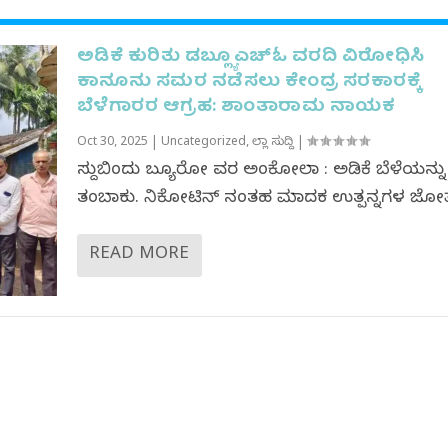
ಅಡಿಕೆ ಕುರಿತು ಡಬ್ಲ್ಯೂಎಚ್ಓ ವರದಿ ವಿರೋಧಿಸಿ
ಕಾನೂನು ಸಮರ ನಡೆಸಲು ಕೇಂದ್ರ ಸರಕಾರಕ್ಕೆ
ಬೆಳೆಗಾರರ ಆಗ್ರಹ: ಶಾಂತಾರಾಮ ನಾಯಕ
Oct 30, 2025
|
Uncategorized
,
ಜಿಲ್ಲಾ ಸುದ್ದಿ
|
ಸುದ್ದಿಬಿಂದು ಬ್ಯೂರೋ ವರದಿ ಅಂಕೋಲಾ : ಅಡಿಕೆ ಬೆಳೆಯನ್ನು
ತಂಬಾಕು. ನಿಕೋಟಿನ್ ನಂತಹ ಮಾದಕ ಉತ್ಪನ್ನಗಳ ಜೋತೆ
READ MORE