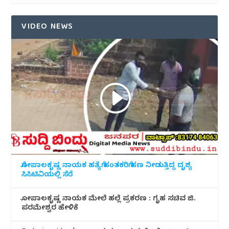
VIDEO NEWS
ಗೋಪಾಲಕೃಷ್ಣ ನಾಯಕ ಹತ್ಯೆಗೆ ಹಂತಕರಿಗೆ ಹಣ ನೀಡುತ್ತಿದ್ದ ದೃಶ್ಯ
ಸಿಸಿಟಿವಿಯಲ್ಲಿ ಸೆರೆ
ಗೋಪಾಲಕೃಷ್ಣ ನಾಯಕ ಮೇಲೆ ಹಲ್ಲೆ ಪ್ರಕರಣ : ಗೃಹ ಸಚಿವ ಜಿ.
ಪರಮೇಶ್ವರ ಹೇಳಿಕೆ