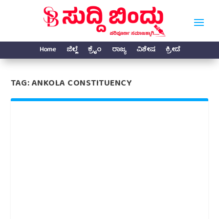
Home
ಜಿಲ್ಲೆ
ಕ್ರೈಂ
ರಾಜ್ಯ
ವಿಶೇಷ
ಕ್ರೀಡೆ
TAG:
ANKOLA CONSTITUENCY