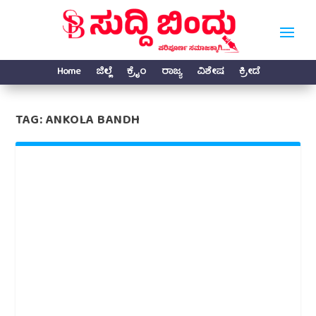
Home
ಜಿಲ್ಲೆ
ಕ್ರೈಂ
ರಾಜ್ಯ
ವಿಶೇಷ
ಕ್ರೀಡೆ
TAG:
ANKOLA BANDH