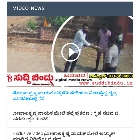
VIDEO NEWS
ಗೋಪಾಲಕೃಷ್ಣ ನಾಯಕ ಹತ್ಯೆಗೆ ಹಂತಕರಿಗೆ ಹಣ ನೀಡುತ್ತಿದ್ದ ದೃಶ್ಯ
ಸಿಸಿಟಿವಿಯಲ್ಲಿ ಸೆರೆ
ಗೋಪಾಲಕೃಷ್ಣ ನಾಯಕ ಮೇಲೆ ಹಲ್ಲೆ ಪ್ರಕರಣ : ಗೃಹ ಸಚಿವ ಜಿ.
ಪರಮೇಶ್ವರ ಹೇಳಿಕೆ
Exclusive video/ಗೋಪಾಲಕೃಷ್ಣ ನಾಯಕ ಮೇಲೆ ಅಟ್ಯಾಕ್