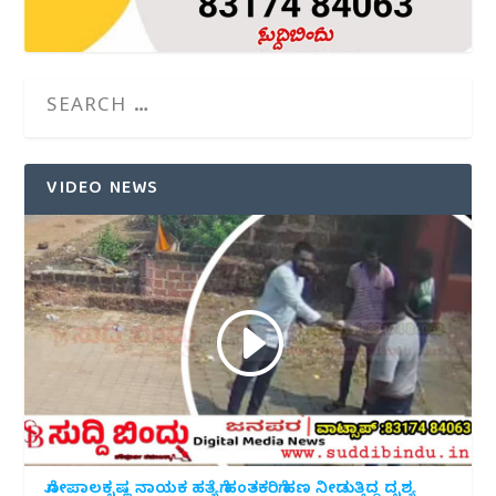
VIDEO NEWS
ಗೋಪಾಲಕೃಷ್ಣ ನಾಯಕ ಹತ್ಯೆಗೆ ಹಂತಕರಿಗೆ ಹಣ ನೀಡುತ್ತಿದ್ದ ದೃಶ್ಯ