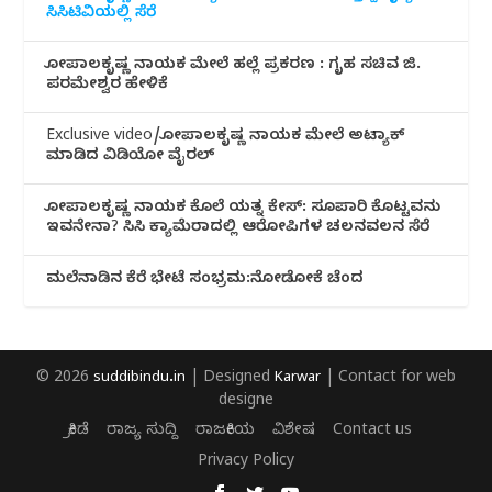
ಸಿಸಿಟಿವಿಯಲ್ಲಿ ಸೆರೆ
ಗೋಪಾಲಕೃಷ್ಣ ನಾಯಕ ಮೇಲೆ ಹಲ್ಲೆ ಪ್ರಕರಣ : ಗೃಹ ಸಚಿವ ಜಿ.
ಪರಮೇಶ್ವರ ಹೇಳಿಕೆ
Exclusive video/ಗೋಪಾಲಕೃಷ್ಣ ನಾಯಕ ಮೇಲೆ ಅಟ್ಯಾಕ್
ಮಾಡಿದ ವಿಡಿಯೋ ವೈರಲ್
ಗೋಪಾಲಕೃಷ್ಣ ನಾಯಕ ಕೊಲೆ ಯತ್ನ ಕೇಸ್: ಸೂಪಾರಿ ಕೊಟ್ಟವನು
ಇವನೇನಾ? ಸಿಸಿ ಕ್ಯಾಮೆರಾದಲ್ಲಿ ಆರೋಪಿಗಳ ಚಲನವಲನ ಸೆರೆ
ಮಲೆನಾಡಿ‌ನ ಕೆರೆ ಭೇಟೆ ಸಂಭ್ರಮ:ನೋಡೋಕೆ ಚೆಂದ
© 2026
suddibindu.in
| Designed
Karwar
| Contact for web
designe
ಕ್ರೀಡೆ
ರಾಜ್ಯ ಸುದ್ದಿ
ರಾಜಕೀಯ
ವಿಶೇಷ
Contact us
Privacy Policy