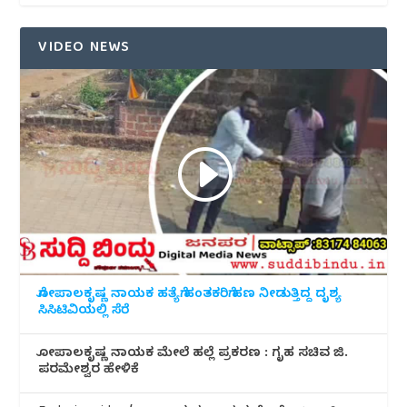
VIDEO NEWS
ಗೋಪಾಲಕೃಷ್ಣ ನಾಯಕ ಹತ್ಯೆಗೆ ಹಂತಕರಿಗೆ ಹಣ ನೀಡುತ್ತಿದ್ದ ದೃಶ್ಯ
ಸಿಸಿಟಿವಿಯಲ್ಲಿ ಸೆರೆ
ಗೋಪಾಲಕೃಷ್ಣ ನಾಯಕ ಮೇಲೆ ಹಲ್ಲೆ ಪ್ರಕರಣ : ಗೃಹ ಸಚಿವ ಜಿ.
ಪರಮೇಶ್ವರ ಹೇಳಿಕೆ