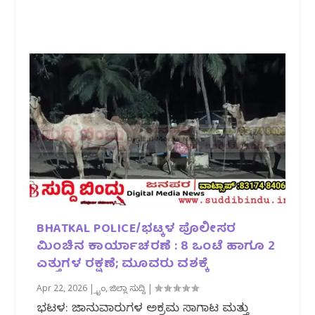
BHATKAL POLICE/ಭಟ್ಕಳ ಪೊಲೀಸರ
ಮಿಂಚಿನ ಕಾರ್ಯಾಚರಣೆ : 8 ಒಂಟೆ ಹಾಗೂ 2
ಎತ್ತುಗಳ ರಕ್ಷಣೆ; ಮೂವರು ವಶಕ್ಕೆ
Apr 22, 2026
|
ಕ್ರೈಂ
,
ಜಿಲ್ಲಾ ಸುದ್ದಿ
|
ಭಟ್ಕಳ: ಜಾನುವಾರುಗಳ ಅಕ್ರಮ ಸಾಗಾಟ ಮತ್ತು