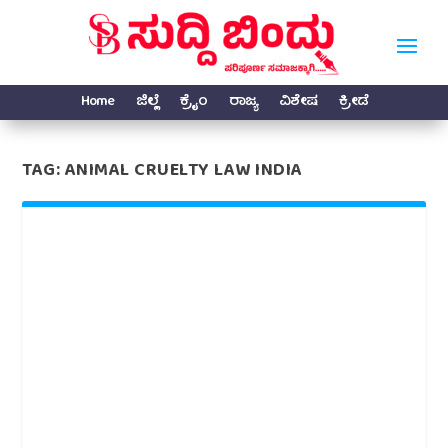
Home
ಜಿಲ್ಲೆ
ಕ್ರೈಂ
ರಾಜ್ಯ
ವಿಶೇಷ
ಕ್ರೀಡೆ
TAG:
ANIMAL CRUELTY LAW INDIA