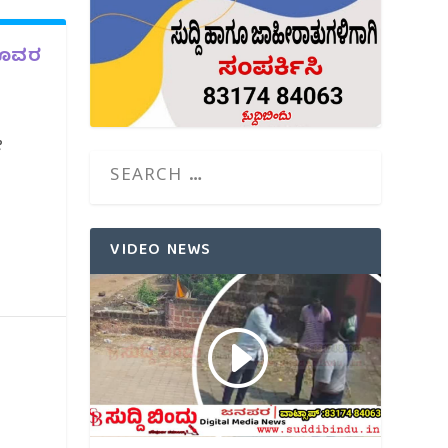
ಮೂವರ
ೇ
VIDEO NEWS