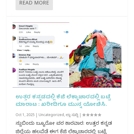
READ MORE
ಉತ್ತರ ಕನ್ನಡದಲ್ಲಿ ಕೆಜಿ ಲೆಕ್ಕಾಚಾರದಲ್ಲಿ ಬಟ್ಟೆ
ಮಾರಾಟ : ಖರೀದಿಗೂ‌ ಮುನ್ನ ಯೋಚಿಸಿ.
Oct 1, 2025
|
Uncategorized
,
ಜಿಲ್ಲಾ ಸುದ್ದಿ
|
ಸುದ್ದಿಬಿಂದು ಬ್ಯೂರೋ ವರದಿ ಕಾರವಾರ: ಉತ್ತರ ಕನ್ನಡ
ಜಿಲ್ಲೆಯ ಹಲವೆಡೆ ಈಗ ಕೆಜಿ ಲೆಕ್ಕಾಚಾರದಲ್ಲಿ ಬಟ್ಟೆ