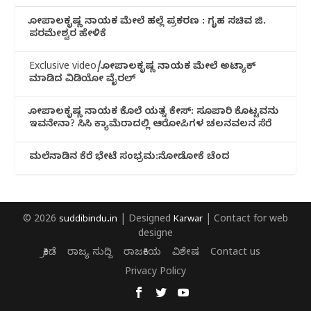
ಗೋಪಾಲಕೃಷ್ಣ ನಾಯಕ ಮೇಲೆ ಹಲ್ಲೆ ಪ್ರಕರಣ : ಗೃಹ ಸಚಿವ ಜಿ.
ಪರಮೇಶ್ವರ ಹೇಳಿಕೆ
Exclusive video/ಗೋಪಾಲಕೃಷ್ಣ ನಾಯಕ ಮೇಲೆ ಅಟ್ಯಾಕ್
ಮಾಡಿದ ವಿಡಿಯೋ ವೈರಲ್
ಗೋಪಾಲಕೃಷ್ಣ ನಾಯಕ ಕೊಲೆ ಯತ್ನ ಕೇಸ್: ಸೂಪಾರಿ ಕೊಟ್ಟವನು
ಇವನೇನಾ? ಸಿಸಿ ಕ್ಯಾಮೆರಾದಲ್ಲಿ ಆರೋಪಿಗಳ ಚಲನವಲನ ಸೆರೆ
ಮಲೆನಾಡಿ‌ನ ಕೆರೆ ಭೇಟೆ ಸಂಭ್ರಮ:ನೋಡೋಕೆ ಚೆಂದ
© 2026
suddibindu.in
| Designed
Karwar
| Contact for web
designe
ಕ್ರೀಡೆ
ರಾಜ್ಯ ಸುದ್ದಿ
ರಾಜಕೀಯ
ವಿಶೇಷ
Contact us
Privacy Policy