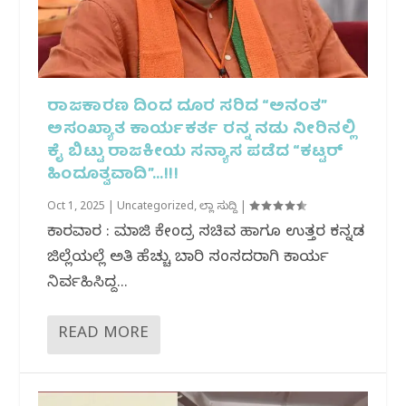
ರಾಜಕಾರಣ ದಿಂದ ದೂರ ಸರಿದ “ಅನಂತ”
ಅಸಂಖ್ಯಾತ ಕಾರ್ಯಕರ್ತ ರನ್ನ ನಡು ನೀರಿನಲ್ಲಿ
ಕೈ ಬಿಟ್ಟು ರಾಜಕೀಯ ಸನ್ಯಾಸ ಪಡೆದ “ಕಟ್ಟರ್
ಹಿಂದೂತ್ವವಾದಿ”…!!!
Oct 1, 2025
|
Uncategorized
,
ಜಿಲ್ಲಾ ಸುದ್ದಿ
|
ಕಾರವಾರ : ಮಾಜಿ ಕೇಂದ್ರ ಸಚಿವ ಹಾಗೂ ಉತ್ತರ ಕನ್ನಡ
ಜಿಲ್ಲೆಯಲ್ಲೆ ಅತಿ ಹೆಚ್ಚು ಬಾರಿ ಸಂಸದರಾಗಿ ಕಾರ್ಯ
ನಿರ್ವಹಿಸಿದ್ದ...
READ MORE