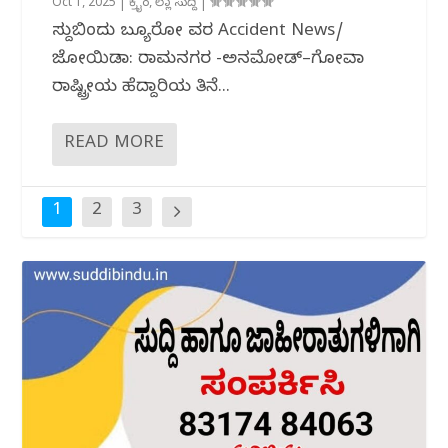
Oct 1, 2025
|
ಕ್ರೈಂ
,
ಜಿಲ್ಲಾ ಸುದ್ದಿ
|
ಸುದ್ದಿಬಿಂದು ಬ್ಯೂರೋ ವರದಿ Accident News/
ಜೋಯಿಡಾ: ರಾಮನಗರ -ಅನಮೋಡ್–ಗೋವಾ
ರಾಷ್ಟ್ರೀಯ ಹೆದ್ದಾರಿಯ ತಿನೆ...
READ MORE
1
2
3