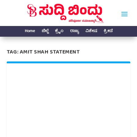
Home
ಜಿಲ್ಲೆ
ಕ್ರೈಂ
ರಾಜ್ಯ
ವಿಶೇಷ
ಕ್ರೀಡೆ
TAG:
AMIT SHAH STATEMENT