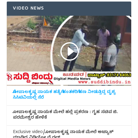
VIDEO NEWS
ಗೋಪಾಲಕೃಷ್ಣ ನಾಯಕ ಹತ್ಯೆಗೆ ಹಂತಕರಿಗೆ ಹಣ ನೀಡುತ್ತಿದ್ದ ದೃಶ್ಯ
ಸಿಸಿಟಿವಿಯಲ್ಲಿ ಸೆರೆ
ಗೋಪಾಲಕೃಷ್ಣ ನಾಯಕ ಮೇಲೆ ಹಲ್ಲೆ ಪ್ರಕರಣ : ಗೃಹ ಸಚಿವ ಜಿ.
ಪರಮೇಶ್ವರ ಹೇಳಿಕೆ
Exclusive video/ಗೋಪಾಲಕೃಷ್ಣ ನಾಯಕ ಮೇಲೆ ಅಟ್ಯಾಕ್