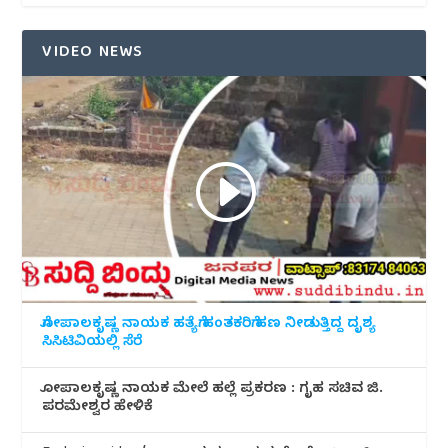
VIDEO NEWS
ಗೋಪಾಲಕೃಷ್ಣ ನಾಯಕ ಹತ್ಯೆಗೆ ಹಂತಕರಿಗೆ ಹಣ ನೀಡುತ್ತಿದ್ದ ದೃಶ್ಯ
ಸಿಸಿಟಿವಿಯಲ್ಲಿ ಸೆರೆ
ಗೋಪಾಲಕೃಷ್ಣ ನಾಯಕ ಮೇಲೆ ಹಲ್ಲೆ ಪ್ರಕರಣ : ಗೃಹ ಸಚಿವ ಜಿ.
ಪರಮೇಶ್ವರ ಹೇಳಿಕೆ