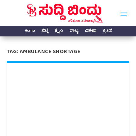
Home
ಜಿಲ್ಲೆ
ಕ್ರೈಂ
ರಾಜ್ಯ
ವಿಶೇಷ
ಕ್ರೀಡೆ
TAG:
AMBULANCE SHORTAGE