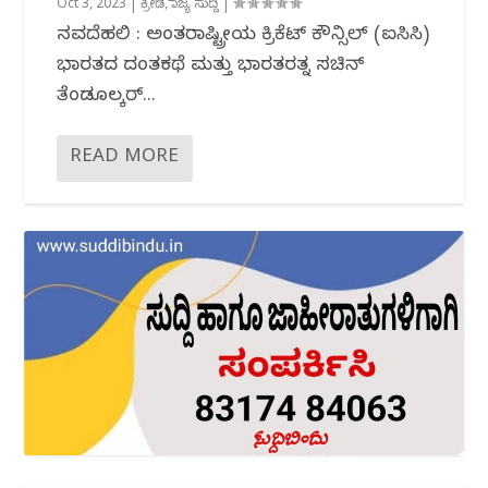
Oct 3, 2023
|
ಕ್ರೀಡೆ
,
ರಾಜ್ಯ ಸುದ್ದಿ
|
ನವದೆಹಲಿ : ಅಂತರಾಷ್ಟ್ರೀಯ ಕ್ರಿಕೆಟ್ ಕೌನ್ಸಿಲ್ (ಐಸಿಸಿ)
ಭಾರತದ ದಂತಕಥೆ ಮತ್ತು ಭಾರತರತ್ನ ಸಚಿನ್
ತೆಂಡೂಲ್ಕರ್...
READ MORE