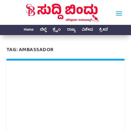
Home
ಜಿಲ್ಲೆ
ಕ್ರೈಂ
ರಾಜ್ಯ
ವಿಶೇಷ
ಕ್ರೀಡೆ
TAG:
AMBASSADOR