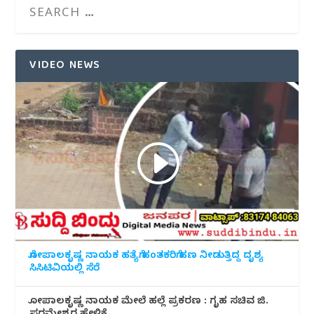
VIDEO NEWS
ಗೋಪಾಲಕೃಷ್ಣ ನಾಯಕ ಹತ್ಯೆಗೆ ಹಂತಕರಿಗೆ ಹಣ ನೀಡುತ್ತಿದ್ದ ದೃಶ್ಯ
ಸಿಸಿಟಿವಿಯಲ್ಲಿ ಸೆರೆ
ಗೋಪಾಲಕೃಷ್ಣ ನಾಯಕ ಮೇಲೆ ಹಲ್ಲೆ ಪ್ರಕರಣ : ಗೃಹ ಸಚಿವ ಜಿ.