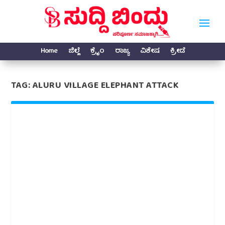
Home
ಜಿಲ್ಲೆ
ಕ್ರೈಂ
ರಾಜ್ಯ
ವಿಶೇಷ
ಕ್ರೀಡೆ
TAG:
ALURU VILLAGE ELEPHANT ATTACK