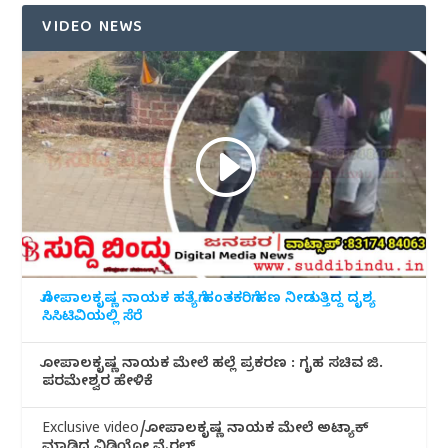
VIDEO NEWS
ಗೋಪಾಲಕೃಷ್ಣ ನಾಯಕ ಹತ್ಯೆಗೆ ಹಂತಕರಿಗೆ ಹಣ ನೀಡುತ್ತಿದ್ದ ದೃಶ್ಯ
ಸಿಸಿಟಿವಿಯಲ್ಲಿ ಸೆರೆ
ಗೋಪಾಲಕೃಷ್ಣ ನಾಯಕ ಮೇಲೆ ಹಲ್ಲೆ ಪ್ರಕರಣ : ಗೃಹ ಸಚಿವ ಜಿ.
ಪರಮೇಶ್ವರ ಹೇಳಿಕೆ
Exclusive video/ಗೋಪಾಲಕೃಷ್ಣ ನಾಯಕ ಮೇಲೆ ಅಟ್ಯಾಕ್