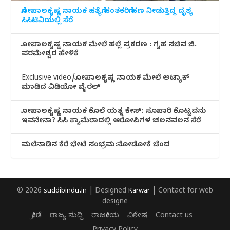
ಗೋಪಾಲಕೃಷ್ಣ ನಾಯಕ ಹತ್ಯೆಗೆ ಹಂತಕರಿಗೆ ಹಣ ನೀಡುತ್ತಿದ್ದ ದೃಶ್ಯ
ಸಿಸಿಟಿವಿಯಲ್ಲಿ ಸೆರೆ
ಗೋಪಾಲಕೃಷ್ಣ ನಾಯಕ ಮೇಲೆ ಹಲ್ಲೆ ಪ್ರಕರಣ : ಗೃಹ ಸಚಿವ ಜಿ.
ಪರಮೇಶ್ವರ ಹೇಳಿಕೆ
Exclusive video/ಗೋಪಾಲಕೃಷ್ಣ ನಾಯಕ ಮೇಲೆ ಅಟ್ಯಾಕ್
ಮಾಡಿದ ವಿಡಿಯೋ ವೈರಲ್
ಗೋಪಾಲಕೃಷ್ಣ ನಾಯಕ ಕೊಲೆ ಯತ್ನ ಕೇಸ್: ಸೂಪಾರಿ ಕೊಟ್ಟವನು
ಇವನೇನಾ? ಸಿಸಿ ಕ್ಯಾಮೆರಾದಲ್ಲಿ ಆರೋಪಿಗಳ ಚಲನವಲನ ಸೆರೆ
ಮಲೆನಾಡಿ‌ನ ಕೆರೆ ಭೇಟೆ ಸಂಭ್ರಮ:ನೋಡೋಕೆ ಚೆಂದ
© 2026
suddibindu.in
| Designed
Karwar
| Contact for web
designe
ಕ್ರೀಡೆ
ರಾಜ್ಯ ಸುದ್ದಿ
ರಾಜಕೀಯ
ವಿಶೇಷ
Contact us