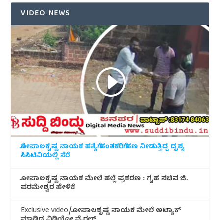
VIDEO NEWS
ಗೋಪಾಲಕೃಷ್ಣ ನಾಯಕ ಹತ್ಯೆಗೆ ಹಂತಕರಿಗೆ ಹಣ ನೀಡುತ್ತಿದ್ದ ದೃಶ್ಯ
ಸಿಸಿಟಿವಿಯಲ್ಲಿ ಸೆರೆ
ಗೋಪಾಲಕೃಷ್ಣ ನಾಯಕ ಮೇಲೆ ಹಲ್ಲೆ ಪ್ರಕರಣ : ಗೃಹ ಸಚಿವ ಜಿ.
ಪರಮೇಶ್ವರ ಹೇಳಿಕೆ
Exclusive video/ಗೋಪಾಲಕೃಷ್ಣ ನಾಯಕ ಮೇಲೆ ಅಟ್ಯಾಕ್