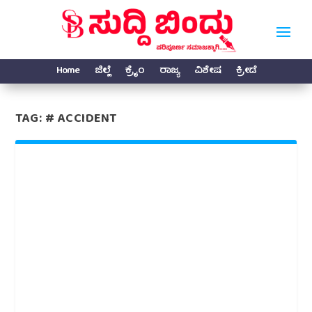
Home
ಜಿಲ್ಲೆ
ಕ್ರೈಂ
ರಾಜ್ಯ
ವಿಶೇಷ
ಕ್ರೀಡೆ
TAG:
# ACCIDENT