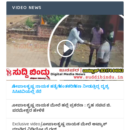
VIDEO NEWS
ಗೋಪಾಲಕೃಷ್ಣ ನಾಯಕ ಹತ್ಯೆಗೆ ಹಂತಕರಿಗೆ ಹಣ ನೀಡುತ್ತಿದ್ದ ದೃಶ್ಯ
ಸಿಸಿಟಿವಿಯಲ್ಲಿ ಸೆರೆ
ಗೋಪಾಲಕೃಷ್ಣ ನಾಯಕ ಮೇಲೆ ಹಲ್ಲೆ ಪ್ರಕರಣ : ಗೃಹ ಸಚಿವ ಜಿ.
ಪರಮೇಶ್ವರ ಹೇಳಿಕೆ
Exclusive video/ಗೋಪಾಲಕೃಷ್ಣ ನಾಯಕ ಮೇಲೆ ಅಟ್ಯಾಕ್