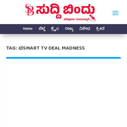
Home
ಜಿಲ್ಲೆ
ಕ್ರೈಂ
ರಾಜ್ಯ
ವಿಶೇಷ
ಕ್ರೀಡೆ
TAG:
ವSMART TV DEAL MADNESS