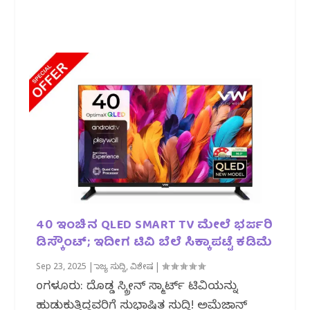
40 ಇಂಚಿನ QLED SMART TV ಮೇಲೆ ಭರ್ಜರಿ
ಡಿಸ್ಕೌಂಟ್; ಇದೀಗ ಟಿವಿ ಬೆಲೆ ಸಿಕ್ಕಾಪಟ್ಟೆ ಕಡಿಮೆ
Sep 23, 2025
|
ರಾಜ್ಯ ಸುದ್ದಿ
,
ವಿಶೇಷ
|
ಬೆಂಗಳೂರು: ದೊಡ್ಡ ಸ್ಕ್ರೀನ್ ಸ್ಮಾರ್ಟ್ ಟಿವಿಯನ್ನು
ಹುಡುಕುತ್ತಿದ್ದವರಿಗೆ ಸುಭಾಷಿತ ಸುದ್ದಿ! ಅಮೆಜಾನ್